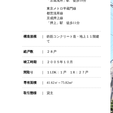
「京成曳舟」駅 徒歩10分
東京メトロ半蔵門線
都営浅草線
京成押上線
「押上」駅 徒歩11分
構造規模
｜
鉄筋コンクリート造・地上１１階建
て
総戸数
｜
２８戸
竣工時期
｜
２００５年１０月
間取り
｜
１LDK：１戸 １R：２７戸
専有面積
｜
41.62㎡～75.82m²
取引態様
｜
貸主